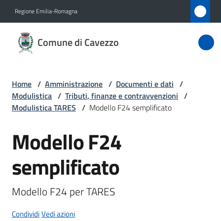
Vai al contenuto
Vai alla navigazione
Vai al footer
Regione Emilia-Romagna
Comune
Comune di Cavezzo
di
Cavezzo
Home
/
Amministrazione
/
Documenti e dati
/
Modulistica
/
Tributi, finanze e contravvenzioni
/
Amministrazione
Modulistica TARES
/
Modello F24 semplificato
Menu selezionato
Modello F24
Novità
Salta al contenuto
semplificato
Servizi
Vivere
Modello F24 per TARES
Cavezzo
Condividi
Vedi azioni