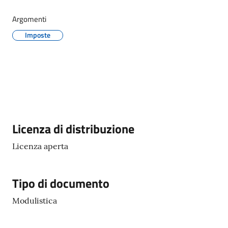
Argomenti
Imposte
Protezione
civile
Cavezzo
Informa
Sportello
Descrizione
Licenza di distribuzione
telematico
SUE
Licenza aperta
Tutti
Tipo di documento
gli
argomenti...
Modulistica