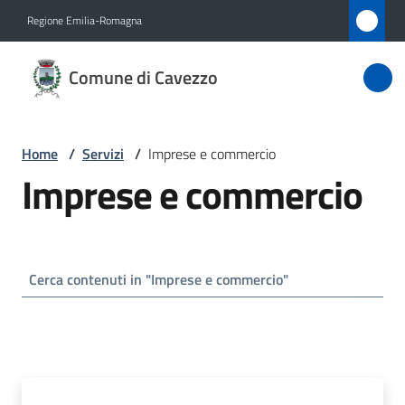
Vai al contenuto
Vai alla navigazione
Vai al footer
Regione Emilia-Romagna
Comune
Comune di Cavezzo
di
Cavezzo
Home
/
Servizi
/
Imprese e commercio
Imprese e commercio
Amministrazione
Novità
Servizi
Menu selezionato
Vivere
Cavezzo