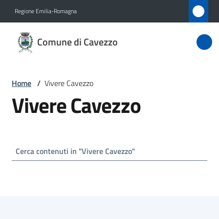
Vai al contenuto
Vai alla navigazione
Vai al footer
Regione Emilia-Romagna
Comune
Comune di Cavezzo
di
Cavezzo
Home
/
Vivere Cavezzo
Vivere Cavezzo
Amministrazione
Novità
Servizi
Vivere
Cavezzo
Menu selezionato