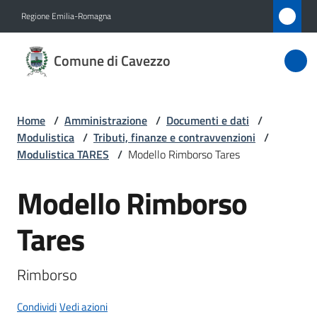
Vai al contenuto
Vai alla navigazione
Vai al footer
Regione Emilia-Romagna
Comune
Comune di Cavezzo
di
Cavezzo
Home
/
Amministrazione
/
Documenti e dati
/
Modulistica
/
Tributi, finanze e contravvenzioni
/
Amministrazione
Modulistica TARES
/
Modello Rimborso Tares
Menu selezionato
Modello Rimborso
Novità
Salta al contenuto
Tares
Servizi
Vivere
Rimborso
Cavezzo
Condividi
Vedi azioni