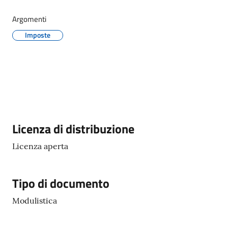
Argomenti
Imposte
Protezione
civile
Cavezzo
Informa
Sportello
Descrizione
Licenza di distribuzione
telematico
SUE
Licenza aperta
Tutti
Tipo di documento
gli
argomenti...
Modulistica