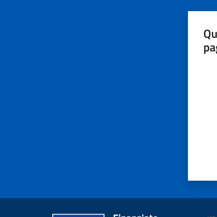
Qu
pa
Valut