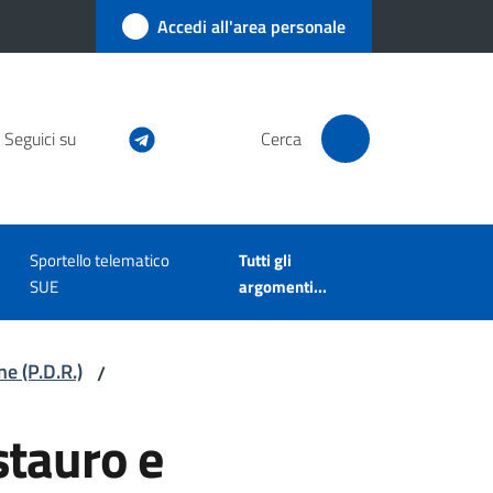
Accedi all'area personale
Seguici su
Cerca
Sportello telematico
Tutti gli
SUE
argomenti...
ne (P.D.R.)
/
stauro e