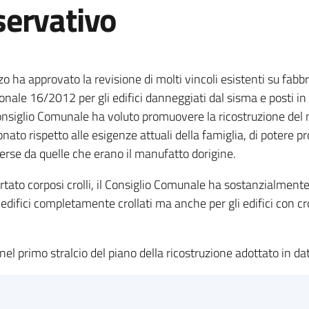
ervativo
 ha approvato la revisione di molti vincoli esistenti su fabb
gionale 16/2012 per gli edifici danneggiati dal sisma e posti in
 Consiglio Comunale ha voluto promuovere la ricostruzione del
ato rispetto alle esigenze attuali della famiglia, di potere p
verse da quelle che erano il manufatto dorigine.
ortato corposi crolli, il Consiglio Comunale ha sostanzialment
edifici completamente crollati ma anche per gli edifici con cro
iti nel primo stralcio del piano della ricostruzione adottato in