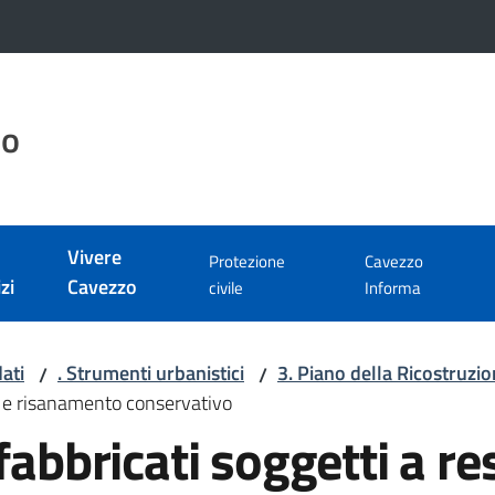
zo
Vivere
Protezione
Cavezzo
zi
Cavezzo
civile
Informa
ati
. Strumenti urbanistici
3. Piano della Ricostruzio
/
/
ro e risanamento conservativo
fabbricati soggetti a re