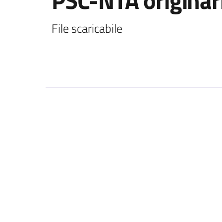
PSC-NTA originar
File scaricabile