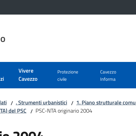
zo
Vivere
Protezione
Cavezzo
zi
Cavezzo
civile
Informa
ati
. Strumenti urbanistici
1. Piano strutturale com
/
/
NTA) del PSC
PSC-NTA originario 2004
/