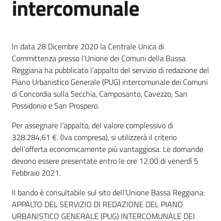
intercomunale
Protezione
In data 28 Dicembre 2020 la Centrale Unica di
civile
Committenza presso l’Unione dei Comuni della Bassa
Reggiana ha pubblicato l’appalto del servizio di redazione del
Cavezzo
Piano Urbanistico Generale (PUG) intercomunale dei Comuni
Informa
di Concordia sulla Secchia, Camposanto, Cavezzo, San
Possidonio e San Prospero.
Sportello
Per assegnare l’appalto, del valore complessivo di
telematico
328.284,61 €. (Iva compresa), si utilizzerà il criterio
SUE
dell’offerta economicamente più vantaggiosa. Le domande
devono essere presentate entro le ore 12.00 di venerdì 5
Tutti
Febbraio 2021.
gli
argomenti...
Il bando è consultabile sul sito dell’Unione Bassa Reggiana:
APPALTO DEL SERVIZIO DI REDAZIONE DEL PIANO
URBANISTICO GENERALE (PUG) INTERCOMUNALE DEI