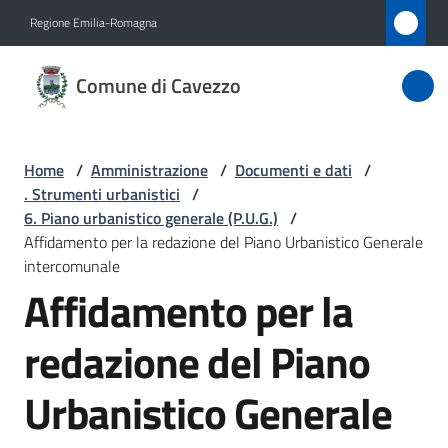
Vai al contenuto
Vai alla navigazione
Vai al footer
Regione Emilia-Romagna
Comune
Comune di Cavezzo
di
Cavezzo
Home
/
Amministrazione
/
Documenti e dati
/
. Strumenti urbanistici
/
Amministrazione
6. Piano urbanistico generale (P.U.G.)
/
Menu selezionato
Affidamento per la redazione del Piano Urbanistico Generale
intercomunale
Novità
Affidamento per la
Servizi
redazione del Piano
Vivere
Urbanistico Generale
Cavezzo