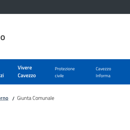
zo
Vivere
Protezione
Cavezzo
zi
Cavezzo
civile
Informa
erno
Giunta Comunale
/