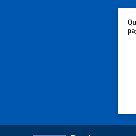
Qu
pa
Valut