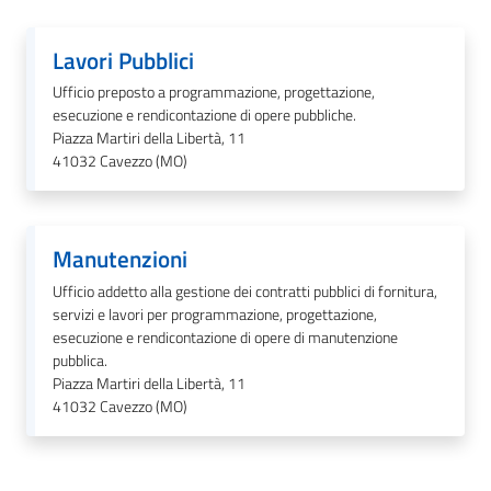
Lavori Pubblici
Protezione
Ufficio preposto a programmazione, progettazione,
civile
esecuzione e rendicontazione di opere pubbliche.
Piazza Martiri della Libertà, 11
41032
Cavezzo (MO)
Cavezzo
Informa
Manutenzioni
Sportello
telematico
Ufficio addetto alla gestione dei contratti pubblici di fornitura,
SUE
servizi e lavori per programmazione, progettazione,
esecuzione e rendicontazione di opere di manutenzione
pubblica.
Tutti
Piazza Martiri della Libertà, 11
gli
41032
Cavezzo (MO)
argomenti...