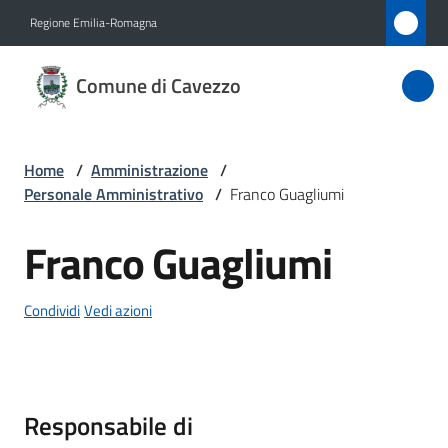
Vai al contenuto
Vai alla navigazione
Vai al footer
Regione Emilia-Romagna
Comune
Comune di Cavezzo
di
Cavezzo
Home
/
Amministrazione
/
Personale Amministrativo
/
Franco Guagliumi
Amministrazione
Menu selezionato
Franco Guagliumi
Salta al contenuto
Novità
Condividi
Vedi azioni
Servizi
Vivere
Cavezzo
Responsabile di