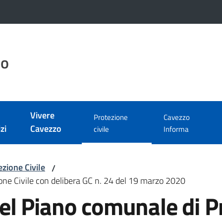
zo
Vivere
Protezione
Cavezzo
zi
Cavezzo
Menu selezionato
civile
Informa
zione Civile
/
ne Civile con delibera GC n. 24 del 19 marzo 2020
l Piano comunale di Pr