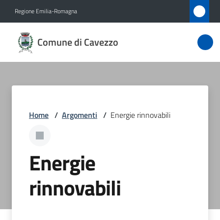
Vai al contenuto
Vai alla navigazione
Vai al footer
Regione Emilia-Romagna
Comune
Comune di Cavezzo
di
Cavezzo
Amministrazione
Home
/
Argomenti
/
Energie rinnovabili
Novità
Energie
Servizi
rinnovabili
Vivere
Cavezzo