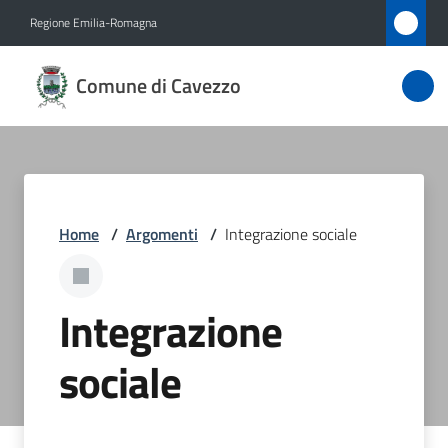
Vai al contenuto
Vai alla navigazione
Vai al footer
Regione Emilia-Romagna
Comune
Comune di Cavezzo
di
Cavezzo
Amministrazione
Home
/
Argomenti
/
Integrazione sociale
Novità
Integrazione
Servizi
sociale
Vivere
Cavezzo