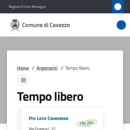
Vai al contenuto
Vai alla navigazione
Vai al footer
Regione Emilia-Romagna
Comune
Comune di Cavezzo
di
Cavezzo
Amministrazione
Home
/
Argomenti
/
Tempo libero
Novità
Tempo libero
Servizi
Vivere
Cavezzo
Pro Loco Cavezzese
Via Gramsci, 12