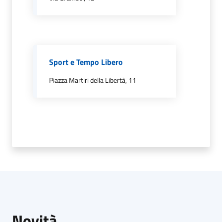
Protezione
civile
Sport e Tempo Libero
Cavezzo
Piazza Martiri della Libertà, 11
Informa
Sportello
telematico
SUE
Tutti
gli
argomenti...
Menu selezionato
Novità