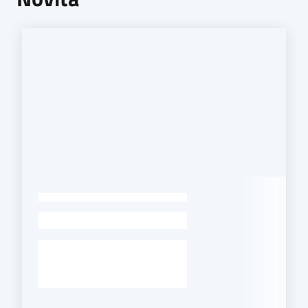
Seguici
su
-