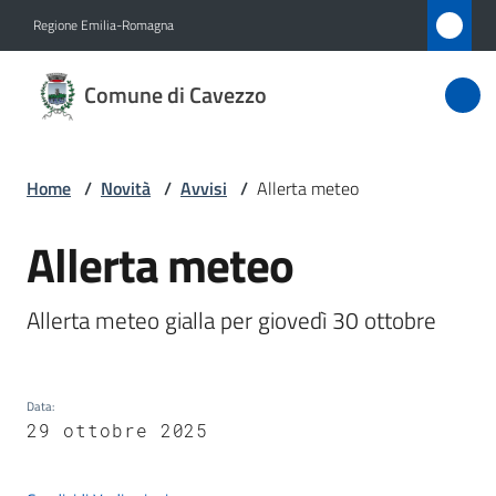
Vai al contenuto
Vai alla navigazione
Vai al footer
Regione Emilia-Romagna
Comune
Comune di Cavezzo
di
Cavezzo
Home
/
Novità
/
Avvisi
/
Allerta meteo
Amministrazione
Allerta meteo
Salta al contenuto
Novità
Allerta meteo gialla per giovedì 30 ottobre
Menu selezionato
Servizi
Data
:
Vivere
29 ottobre 2025
Cavezzo