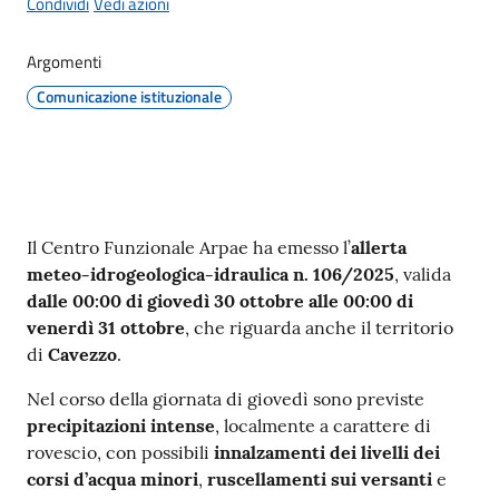
Condividi
Vedi azioni
Argomenti
Protezione
Comunicazione istituzionale
civile
Cavezzo
Informa
Contenuto
Il Centro Funzionale Arpae ha emesso l’
allerta
Sportello
meteo-idrogeologica-idraulica n. 106/2025
, valida
telematico
dalle 00:00 di giovedì 30 ottobre alle 00:00 di
SUE
venerdì 31 ottobre
, che riguarda anche il territorio
di
Cavezzo
.
Tutti
Nel corso della giornata di giovedì sono previste
gli
precipitazioni intense
, localmente a carattere di
argomenti...
rovescio, con possibili
innalzamenti dei livelli dei
corsi d’acqua minori
,
ruscellamenti sui versanti
e