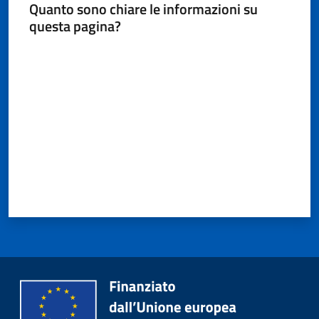
Quanto sono chiare le informazioni su
questa pagina?
Valuta da 1 a 5 stelle
Protezione
civile
Cavezzo
Informa
Sportello
telematico
SUE
Tutti
gli
argomenti...