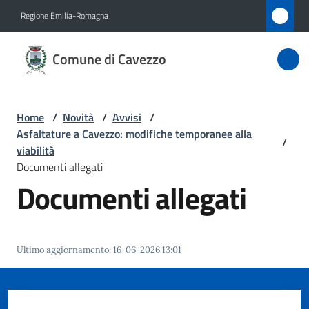
Vai al contenuto
Vai alla navigazione
Vai al footer
Regione Emilia-Romagna
Comune
Comune di Cavezzo
di
Cavezzo
Home
/
Novità
/
Avvisi
/
Asfaltature a Cavezzo: modifiche temporanee alla
/
Amministrazione
viabilità
Documenti allegati
Documenti allegati
Novità
Menu selezionato
Servizi
Ultimo aggiornamento
:
16-06-2026 13:01
Vivere
Cavezzo