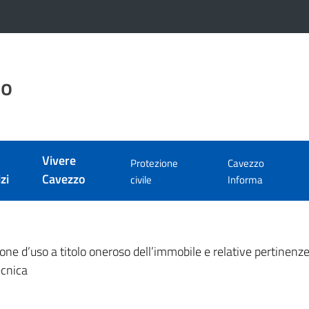
zo
Vivere
Protezione
Cavezzo
zi
Cavezzo
civile
Informa
one d’uso a titolo oneroso dell’immobile e relative pertinenz
ecnica