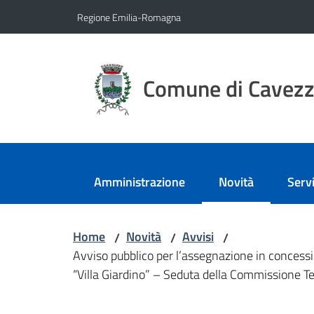
Vai al contenuto
Vai alla navigazione
Vai al footer
Regione Emilia-Romagna
Comune di Cavez
Amministrazione
Novità
Servi
Menu selezionato
Home
Novità
Avvisi
/
/
/
Avviso pubblico per l’assegnazione in concessi
“Villa Giardino” – Seduta della Commissione T