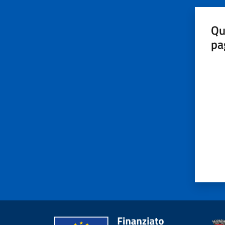
Qu
pa
Valut