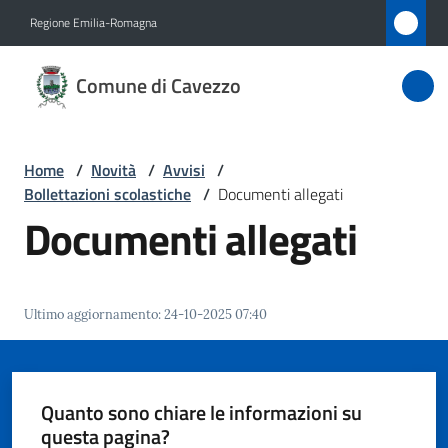
Vai al contenuto
Vai alla navigazione
Vai al footer
Regione Emilia-Romagna
Comune
Comune di Cavezzo
di
Cavezzo
Home
/
Novità
/
Avvisi
/
Bollettazioni scolastiche
/
Documenti allegati
Amministrazione
Documenti allegati
Novità
Menu selezionato
Ultimo aggiornamento
:
24-10-2025 07:40
Servizi
Vivere
Cavezzo
Quanto sono chiare le informazioni su
questa pagina?