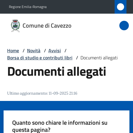
Vai al contenuto
Vai alla navigazione
Vai al footer
Regione Emilia-Romagna
Comune
Comune di Cavezzo
di
Cavezzo
Home
/
Novità
/
Avvisi
/
Borsa di studio e contributi libri
/
Documenti allegati
Amministrazione
Documenti allegati
Novità
Menu selezionato
Ultimo aggiornamento
:
11-09-2025 21:16
Servizi
Vivere
Cavezzo
Quanto sono chiare le informazioni su
questa pagina?