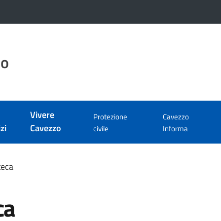
zo
Vivere
Protezione
Cavezzo
zi
Cavezzo
civile
Informa
teca
ca