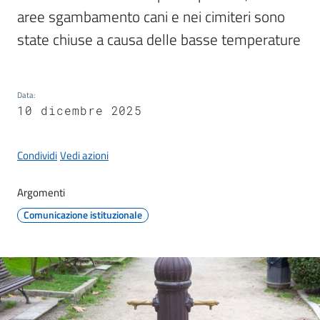
aree sgambamento cani e nei cimiteri sono 
state chiuse a causa delle basse temperature
Protezione
civile
Data
:
10 dicembre 2025
Cavezzo
Informa
Condividi
Vedi azioni
Sportello
telematico
Argomenti
SUE
Comunicazione istituzionale
Tutti
gli
argomenti...