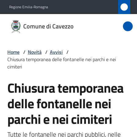
Vai al contenuto
Vai alla navigazione
Vai al footer
Regione Emilia-Romagna
Comune
Comune di Cavezzo
di
Cavezzo
Home
/
Novità
/
Avvisi
/
Chiusura temporanea delle fontanelle nei parchi e nei
Amministrazione
cimiteri
Chiusura temporanea
Novità
Salta al contenuto
Menu selezionato
delle fontanelle nei
Servizi
parchi e nei cimiteri
Vivere
Cavezzo
Tutte le fontanelle nei parchi pubblici, nelle 