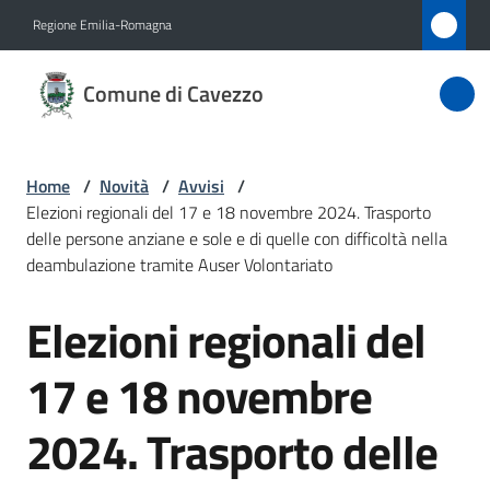
Vai al contenuto
Vai alla navigazione
Vai al footer
Regione Emilia-Romagna
Comune
Comune di Cavezzo
di
Cavezzo
Home
/
Novità
/
Avvisi
/
Elezioni regionali del 17 e 18 novembre 2024. Trasporto
Amministrazione
delle persone anziane e sole e di quelle con difficoltà nella
deambulazione tramite Auser Volontariato
Novità
Elezioni regionali del
Menu selezionato
Salta al contenuto
Servizi
17 e 18 novembre
Vivere
2024. Trasporto delle
Cavezzo