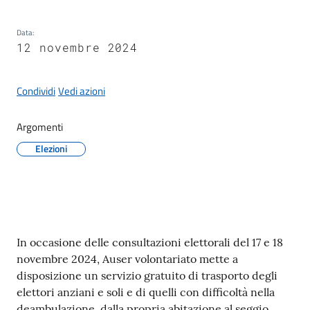
Seguici
Data
:
su
12 novembre 2024
Condividi
Vedi azioni
Argomenti
Elezioni
Contenuto
In occasione delle consultazioni elettorali del 17 e 18
novembre 2024, Auser volontariato mette a
disposizione un servizio gratuito di trasporto degli
elettori anziani e soli e di quelli con difficoltà nella
deambulazione, dalla propria abitazione al seggio