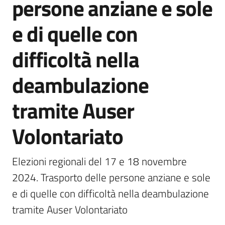
persone anziane e sole
e di quelle con
Protezione
difficoltà nella
civile
deambulazione
Cavezzo
Informa
tramite Auser
Sportello
Volontariato
telematico
SUE
Elezioni regionali del 17 e 18 novembre 
Tutti
2024. Trasporto delle persone anziane e sole 
gli
e di quelle con difficoltà nella deambulazione 
argomenti...
tramite Auser Volontariato