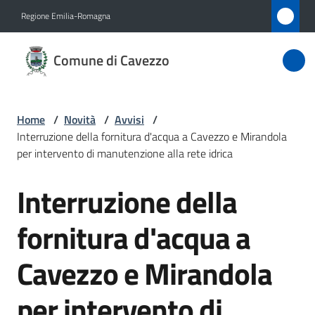
Vai al contenuto
Vai alla navigazione
Vai al footer
Regione Emilia-Romagna
Comune
Comune di Cavezzo
di
Cavezzo
Home
/
Novità
/
Avvisi
/
Interruzione della fornitura d'acqua a Cavezzo e Mirandola
Amministrazione
per intervento di manutenzione alla rete idrica
Interruzione della
Novità
Salta al contenuto
Menu selezionato
fornitura d'acqua a
Servizi
Cavezzo e Mirandola
Vivere
Cavezzo
per intervento di