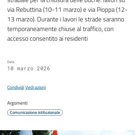
via Rebuttina (10-11 marzo) e via Pioppa (12-
13 marzo). Durante i lavori le strade saranno 
Protezione
temporaneamente chiuse al traffico, con 
civile
accesso consentito ai residenti
Cavezzo
Informa
Data
:
10 marzo 2026
Sportello
telematico
SUE
Condividi
Vedi azioni
Tutti
Argomenti
gli
Comunicazione istituzionale
argomenti...