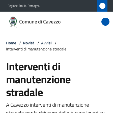
Vai al contenuto
Vai alla navigazione
Vai al footer
Regione Emilia-Romagna
Comune
Comune di Cavezzo
di
Cavezzo
Home
/
Novità
/
Avvisi
/
Interventi di manutenzione stradale
Amministrazione
Interventi di
Salta al contenuto
Novità
Menu selezionato
manutenzione
Servizi
stradale
Vivere
Cavezzo
A Cavezzo interventi di manutenzione 
stradale per la chiusura delle buche: lavori su 