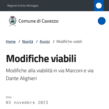
Vai al contenuto
Vai alla navigazione
Vai al footer
Regione Emilia-Romagna
Comune
Comune di Cavezzo
di
Cavezzo
Home
/
Novità
/
Avvisi
/
Modifiche viabili
Amministrazione
Modifiche viabili
Salta al contenuto
Novità
Modifiche alla viabilità in via Marconi e via 
Menu selezionato
Dante Alighieri
Servizi
Vivere
Cavezzo
Data
:
03 novembre 2025