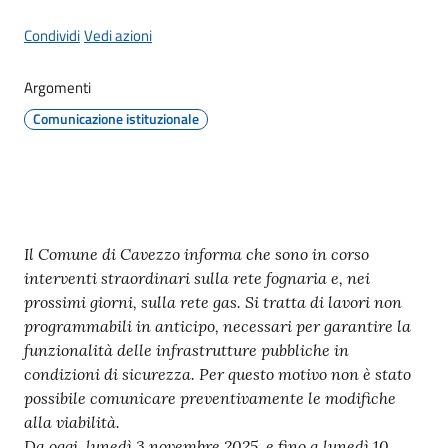
Condividi
Vedi azioni
Protezione
Argomenti
civile
Comunicazione istituzionale
Cavezzo
Informa
Sportello
Contenuto
Il Comune di Cavezzo informa che sono in corso
telematico
interventi straordinari sulla rete fognaria e, nei
SUE
prossimi giorni, sulla rete gas. Si tratta di lavori non
programmabili in anticipo, necessari per garantire la
Tutti
funzionalità delle infrastrutture pubbliche in
gli
condizioni di sicurezza. Per questo motivo non è stato
argomenti...
possibile comunicare preventivamente le modifiche
alla viabilità.
Da oggi, lunedì 3 novembre 2025, e fino a lunedì 10