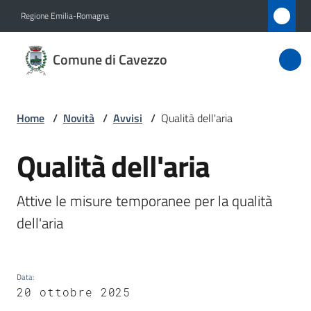
Vai al contenuto
Vai alla navigazione
Vai al footer
Regione Emilia-Romagna
Comune
Comune di Cavezzo
di
Cavezzo
Home
/
Novità
/
Avvisi
/
Qualità dell'aria
Amministrazione
Qualità dell'aria
Salta al contenuto
Novità
Attive le misure temporanee per la qualità 
Menu selezionato
dell'aria
Servizi
Vivere
Cavezzo
Data
:
20 ottobre 2025