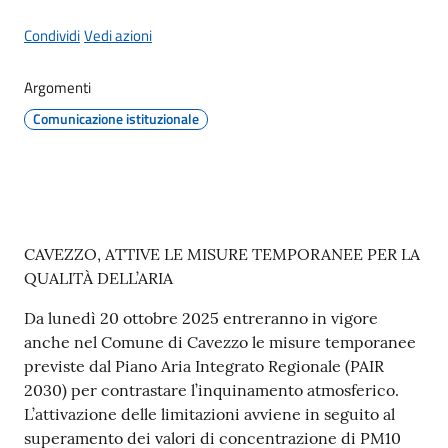
Condividi
Vedi azioni
Protezione
Argomenti
civile
Comunicazione istituzionale
Cavezzo
Informa
Sportello
Contenuto
CAVEZZO, ATTIVE LE MISURE TEMPORANEE PER LA
telematico
QUALITÀ DELL’ARIA
SUE
Da lunedì 20 ottobre 2025 entreranno in vigore
Tutti
anche nel Comune di Cavezzo le misure temporanee
gli
previste dal Piano Aria Integrato Regionale (PAIR
argomenti...
2030) per contrastare l’inquinamento atmosferico.
L’attivazione delle limitazioni avviene in seguito al
superamento dei valori di concentrazione di PM10