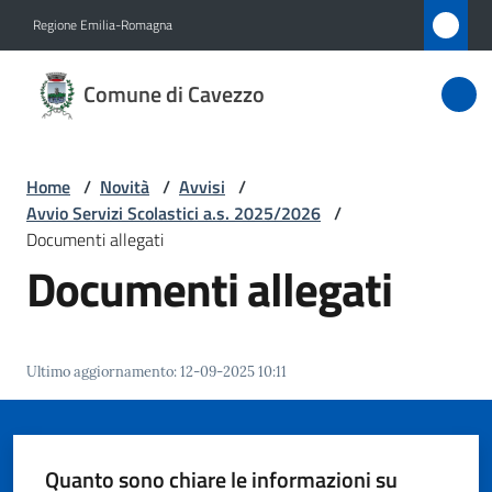
Vai al contenuto
Vai alla navigazione
Vai al footer
Regione Emilia-Romagna
Comune
Comune di Cavezzo
di
Cavezzo
Home
/
Novità
/
Avvisi
/
Avvio Servizi Scolastici a.s. 2025/2026
/
Amministrazione
Documenti allegati
Documenti allegati
Novità
Menu selezionato
Servizi
Ultimo aggiornamento
:
12-09-2025 10:11
Menu selezionato
Vivere
Cavezzo
Quanto sono chiare le informazioni su