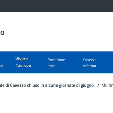
zo
Vivere
Protezione
Cavezzo
zi
Cavezzo
civile
Informa
ale di Cavezzo chiuso in alcune giornate di giugno
Multi
/