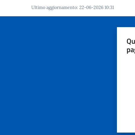
Ultimo aggiornamento
:
22-06-2026 10:31
Qu
pa
Valut