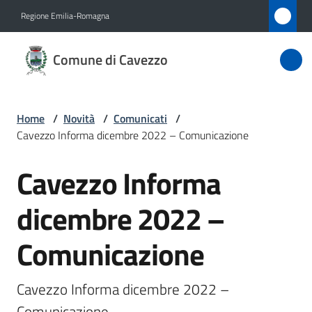
Vai al contenuto
Vai alla navigazione
Vai al footer
Regione Emilia-Romagna
Comune
Comune di Cavezzo
di
Cavezzo
Home
/
Novità
/
Comunicati
/
Cavezzo Informa dicembre 2022 – Comunicazione
Amministrazione
Cavezzo Informa
Salta al contenuto
Novità
Menu selezionato
dicembre 2022 –
Servizi
Comunicazione
Vivere
Cavezzo
Cavezzo Informa dicembre 2022 – 
Comunicazione