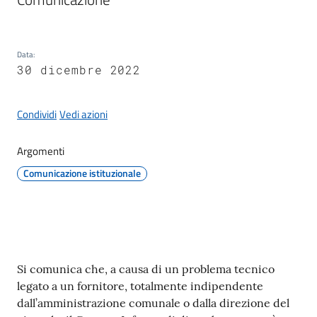
Data
:
Protezione
30 dicembre 2022
civile
Cavezzo
Condividi
Vedi azioni
Informa
Argomenti
Sportello
Comunicazione istituzionale
telematico
SUE
Tutti
gli
Contenuto
Si comunica che, a causa di un problema tecnico
argomenti...
legato a un fornitore, totalmente indipendente
dall’amministrazione comunale o dalla direzione del