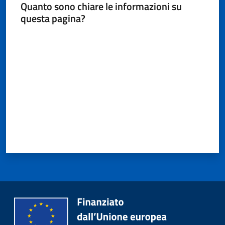
Quanto sono chiare le informazioni su
questa pagina?
Valuta da 1 a 5 stelle
Protezione
civile
Cavezzo
Informa
Sportello
telematico
SUE
Tutti
gli
argomenti...