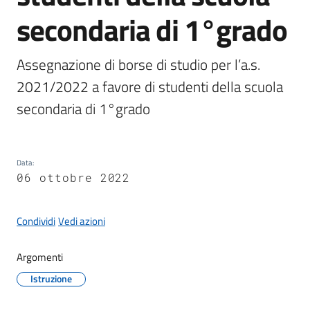
secondaria di 1°grado
Protezione
Assegnazione di borse di studio per l’a.s. 
civile
2021/2022 a favore di studenti della scuola 
secondaria di 1°grado
Cavezzo
Informa
Sportello
Data
:
06 ottobre 2022
telematico
SUE
Condividi
Vedi azioni
Tutti
gli
Argomenti
argomenti...
Istruzione