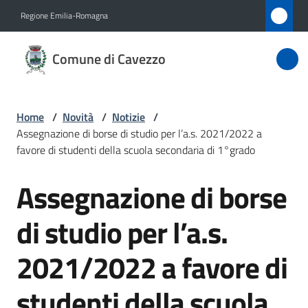
Vai al contenuto
Vai alla navigazione
Vai al footer
Regione Emilia-Romagna
Comune
Comune di Cavezzo
di
Cavezzo
Home
/
Novità
/
Notizie
/
Assegnazione di borse di studio per l’a.s. 2021/2022 a
Amministrazione
favore di studenti della scuola secondaria di 1°grado
Assegnazione di borse
Novità
Salta al contenuto
Menu selezionato
di studio per l’a.s.
Servizi
2021/2022 a favore di
Vivere
Cavezzo
studenti della scuola