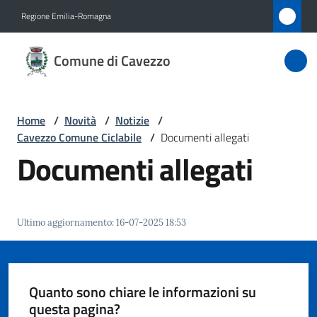
Vai al contenuto
Vai alla navigazione
Vai al footer
Regione Emilia-Romagna
Comune
Comune di Cavezzo
di
Cavezzo
Home
/
Novità
/
Notizie
/
Cavezzo Comune Ciclabile
/
Documenti allegati
Amministrazione
Documenti allegati
Novità
Menu selezionato
Ultimo aggiornamento
:
16-07-2025 18:53
Servizi
Vivere
Cavezzo
Quanto sono chiare le informazioni su
questa pagina?