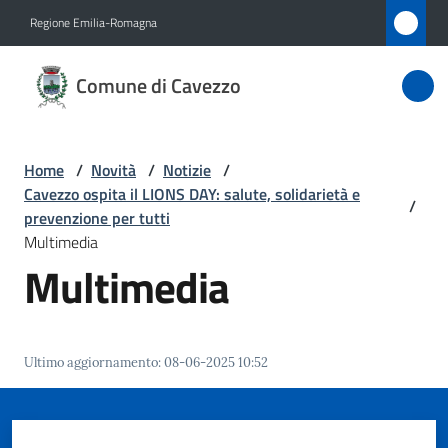
Vai al contenuto
Vai alla navigazione
Vai al footer
Regione Emilia-Romagna
Comune
Comune di Cavezzo
di
Cavezzo
Home
/
Novità
/
Notizie
/
Cavezzo ospita il LIONS DAY: salute, solidarietà e
/
Amministrazione
prevenzione per tutti
Multimedia
Multimedia
Novità
Menu selezionato
Servizi
Ultimo aggiornamento
:
08-06-2025 10:52
Vivere
Cavezzo