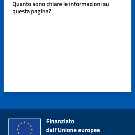
Quanto sono chiare le informazioni su
questa pagina?
Valuta da 1 a 5 stelle
Protezione
civile
Cavezzo
Informa
Sportello
telematico
SUE
Tutti
gli
argomenti...