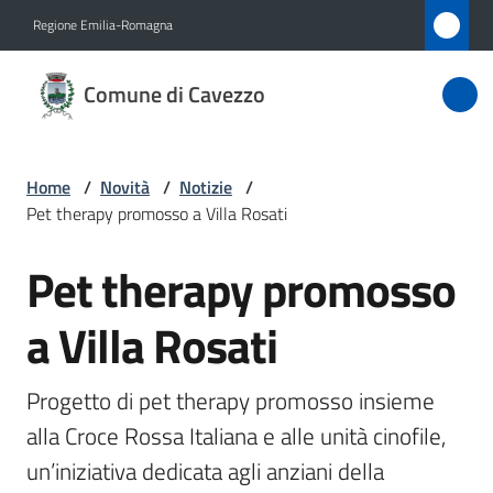
Vai al contenuto
Vai alla navigazione
Vai al footer
Regione Emilia-Romagna
Comune
Comune di Cavezzo
di
Cavezzo
Home
/
Novità
/
Notizie
/
Pet therapy promosso a Villa Rosati
Amministrazione
Pet therapy promosso
Salta al contenuto
Novità
Menu selezionato
a Villa Rosati
Servizi
Progetto di pet therapy promosso insieme 
Vivere
alla Croce Rossa Italiana e alle unità cinofile, 
Cavezzo
un’iniziativa dedicata agli anziani della 