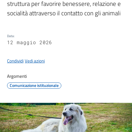
struttura per favorire benessere, relazione e 
socialità attraverso il contatto con gli animali
Protezione
civile
Data
:
12 maggio 2026
Cavezzo
Informa
Condividi
Vedi azioni
Sportello
Argomenti
telematico
SUE
Comunicazione istituzionale
Tutti
gli
argomenti...