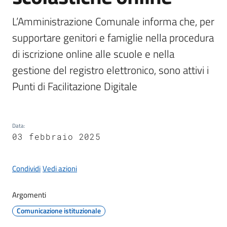
L’Amministrazione Comunale informa che, per 
supportare genitori e famiglie nella procedura 
Protezione
di iscrizione online alle scuole e nella 
civile
gestione del registro elettronico, sono attivi i 
Cavezzo
Punti di Facilitazione Digitale
Informa
Sportello
Data
:
telematico
03 febbraio 2025
SUE
Condividi
Vedi azioni
Tutti
gli
Argomenti
argomenti...
Comunicazione istituzionale