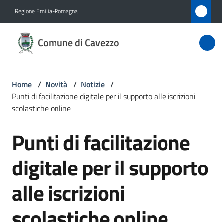
Vai al contenuto
Vai alla navigazione
Vai al footer
Regione Emilia-Romagna
Comune
Comune di Cavezzo
di
Cavezzo
Home
/
Novità
/
Notizie
/
Punti di facilitazione digitale per il supporto alle iscrizioni
Amministrazione
scolastiche online
Punti di facilitazione
Novità
Salta al contenuto
Menu selezionato
digitale per il supporto
Servizi
alle iscrizioni
Vivere
Cavezzo
scolastiche online