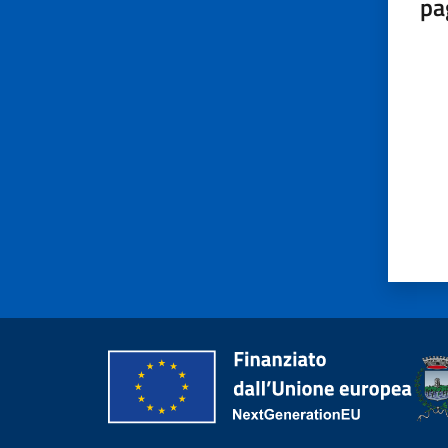
pa
Valut