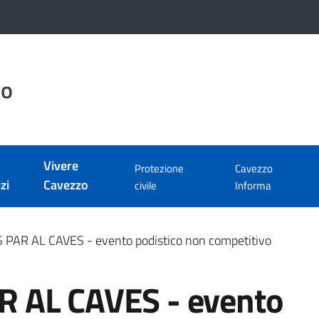
zo
Vivere
Protezione
Cavezzo
zi
Cavezzo
civile
Informa
PAR AL CAVES - evento podistico non competitivo
 AL CAVES - evento