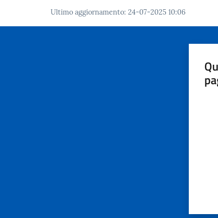
Ultimo aggiornamento
:
24-07-2025 10:06
Qu
pa
Valut