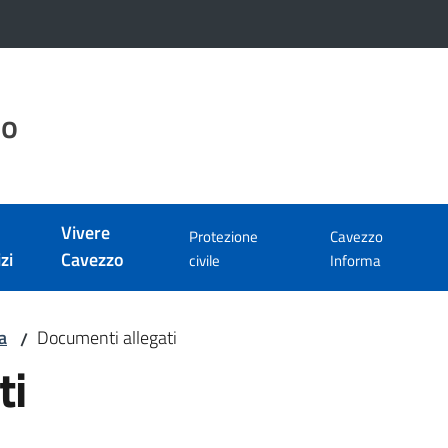
zo
Vivere
Protezione
Cavezzo
zi
Cavezzo
civile
Informa
a
Documenti allegati
/
ti