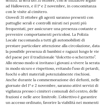
sentiti: la sera del 31 ottobre, con le iniziative legate
Seguici
ad Halloween, e il 1° e 2 novembre, in concomitanza
su
con le visite al cimitero.
Giovedì 31 ottobre gli agenti saranno presenti con
pattuglie serali e controlli mirati nei punti più
frequentati, per assicurare una presenza costante e
prevenire comportamenti pericolosi. La Polizia
Locale raccomanda a tutti gli automobilisti di
prestare particolare attenzione alla circolazione, data
la possibile presenza di bambini e ragazzi lungo le vie
del paese per il tradizionale “dolcetto o scherzetto”.
Allo stesso modo si invitano i giovani a vivere la serata
in modo sicuro e rispettoso, evitando l’uso di petardi,
fuochi o altri materiali potenzialmente rischiosi.
Anche durante la commemorazione dei defunti, nelle
giornate del 1° e 2 novembre, saranno attivi servizi di
vigilanza presso i cimiteri comunali del centro, delle
frazioni e nelle aree limitrofe. L’obiettivo è garantire
un accesso ordinato, favorire la viabilità nei momenti