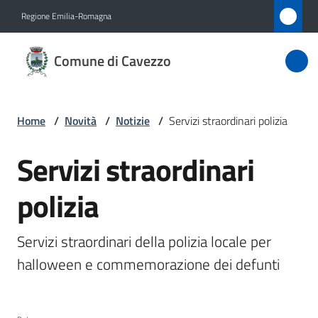
Vai al contenuto
Vai alla navigazione
Vai al footer
Regione Emilia-Romagna
Comune
Comune di Cavezzo
di
Cavezzo
Home
/
Novità
/
Notizie
/
Servizi straordinari polizia
Amministrazione
Servizi straordinari
Salta al contenuto
polizia
Novità
Menu selezionato
Servizi
Servizi straordinari della polizia locale per 
Menu selezionato
halloween e commemorazione dei defunti
Vivere
Cavezzo