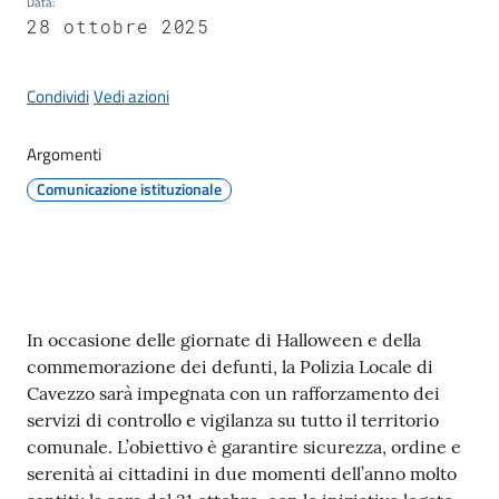
Data
:
28 ottobre 2025
Protezione
Condividi
Vedi azioni
civile
Argomenti
Cavezzo
Comunicazione istituzionale
Informa
Sportello
telematico
SUE
Contenuto
In occasione delle giornate di Halloween e della
commemorazione dei defunti, la Polizia Locale di
Tutti
Cavezzo sarà impegnata con un rafforzamento dei
gli
servizi di controllo e vigilanza su tutto il territorio
argomenti...
comunale. L’obiettivo è garantire sicurezza, ordine e
serenità ai cittadini in due momenti dell’anno molto