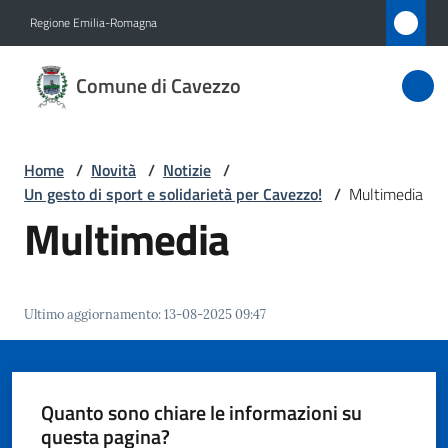
Vai al contenuto
Vai alla navigazione
Vai al footer
Regione Emilia-Romagna
Comune
Comune di Cavezzo
di
Cavezzo
Home
/
Novità
/
Notizie
/
Un gesto di sport e solidarietà per Cavezzo!
/
Multimedia
Amministrazione
Multimedia
Novità
Menu selezionato
Ultimo aggiornamento
:
13-08-2025 09:47
Servizi
Vivere
Cavezzo
Quanto sono chiare le informazioni su
questa pagina?