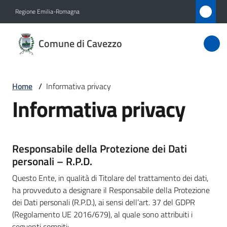
Vai al contenuto
Vai alla navigazione
Vai al footer
Regione Emilia-Romagna
Comune
Comune di Cavezzo
di
Cavezzo
Home
/
Informativa privacy
Informativa privacy
Amministrazione
Novità
Responsabile della Protezione dei Dati
personali – R.P.D.
Servizi
Questo Ente, in qualità di Titolare del trattamento dei dati,
ha provveduto a designare il Responsabile della Protezione
Vivere
dei Dati personali (R.P.D.), ai sensi dell’art. 37 del GDPR
Cavezzo
(Regolamento UE 2016/679), al quale sono attribuiti i
seguenti compiti: