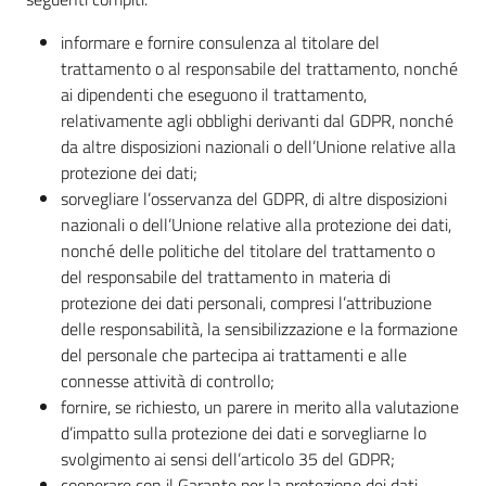
informare e fornire consulenza al titolare del
trattamento o al responsabile del trattamento, nonché
Protezione
ai dipendenti che eseguono il trattamento,
civile
relativamente agli obblighi derivanti dal GDPR, nonché
da altre disposizioni nazionali o dell’Unione relative alla
Cavezzo
protezione dei dati;
Informa
sorvegliare l’osservanza del GDPR, di altre disposizioni
nazionali o dell’Unione relative alla protezione dei dati,
nonché delle politiche del titolare del trattamento o
Sportello
del responsabile del trattamento in materia di
telematico
protezione dei dati personali, compresi l’attribuzione
SUE
delle responsabilità, la sensibilizzazione e la formazione
del personale che partecipa ai trattamenti e alle
Tutti
connesse attività di controllo;
gli
fornire, se richiesto, un parere in merito alla valutazione
argomenti...
d’impatto sulla protezione dei dati e sorvegliarne lo
svolgimento ai sensi dell’articolo 35 del GDPR;
cooperare con il Garante per la protezione dei dati