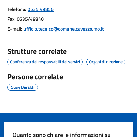
Telefono
:
0535 49856
Fax
:
0535/49840
Protezione
E-mail
:
ufficio.tecnico@comune.cavezzo.mo.it
civile
Cavezzo
Strutture correlate
Informa
Conferenza dei responsabili dei servizi
Organi di direzione
Sportello
Persone correlate
telematico
SUE
Susy Baraldi
Tutti
gli
argomenti...
Quanto sono chiare le informazioni su