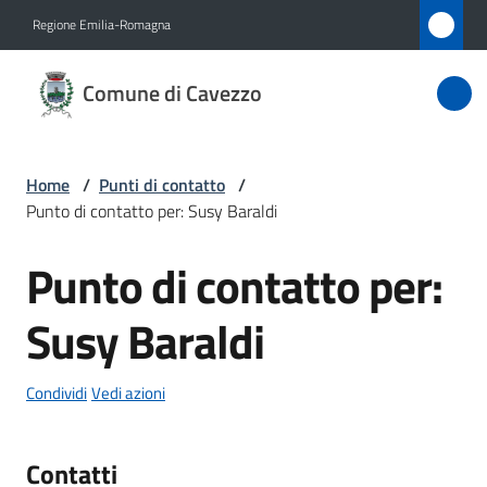
Vai al contenuto
Vai alla navigazione
Vai al footer
Regione Emilia-Romagna
Comune
Comune di Cavezzo
di
Cavezzo
Home
/
Punti di contatto
/
Punto di contatto per: Susy Baraldi
Amministrazione
Punto di contatto per:
Salta al contenuto
Novità
Susy Baraldi
Servizi
Condividi
Vedi azioni
Vivere
Cavezzo
Contatti