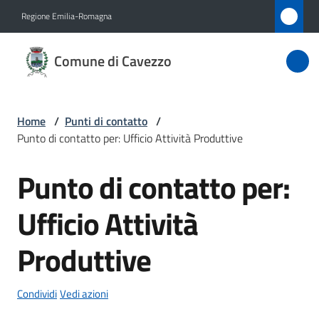
Vai al contenuto
Vai alla navigazione
Vai al footer
Regione Emilia-Romagna
Comune
Comune di Cavezzo
di
Cavezzo
Home
/
Punti di contatto
/
Punto di contatto per: Ufficio Attività Produttive
Amministrazione
Punto di contatto per:
Salta al contenuto
Novità
Ufficio Attività
Servizi
Produttive
Vivere
Cavezzo
Condividi
Vedi azioni