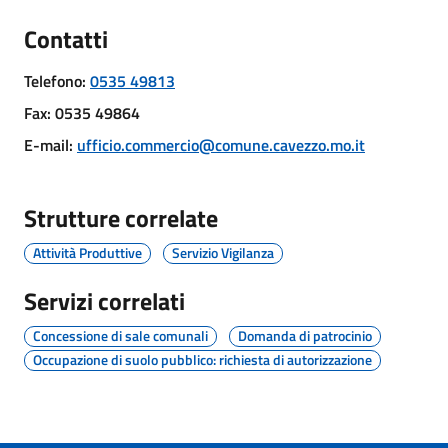
Contatti
Protezione
Telefono
:
0535 49813
civile
Fax
:
0535 49864
E-mail
:
ufficio.commercio@comune.cavezzo.mo.it
Cavezzo
Informa
Strutture correlate
Sportello
Attività Produttive
Servizio Vigilanza
telematico
SUE
Servizi correlati
Concessione di sale comunali
Domanda di patrocinio
Tutti
Occupazione di suolo pubblico: richiesta di autorizzazione
gli
argomenti...