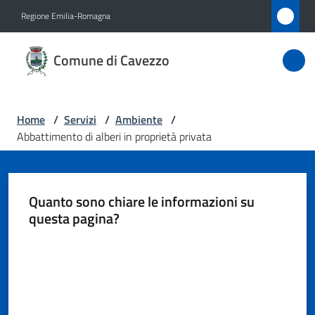
Vai al contenuto
Vai alla navigazione
Vai al footer
Regione Emilia-Romagna
Comune
Comune di Cavezzo
di
Cavezzo
Home
/
Servizi
/
Ambiente
/
Abbattimento di alberi in proprietà privata
Amministrazione
Novità
Quanto sono chiare le informazioni su
questa pagina?
Servizi
Menu selezionato
Valuta da 1 a 5 stelle
Vivere
Cavezzo