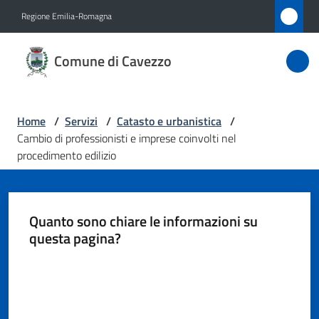
Vai al contenuto
Vai alla navigazione
Vai al footer
Regione Emilia-Romagna
Comune
Comune di Cavezzo
di
Cavezzo
Home
/
Servizi
/
Catasto e urbanistica
/
Cambio di professionisti e imprese coinvolti nel
Amministrazione
procedimento edilizio
Novità
Quanto sono chiare le informazioni su
Servizi
questa pagina?
Menu selezionato
Valuta da 1 a 5 stelle
Vivere
Cavezzo