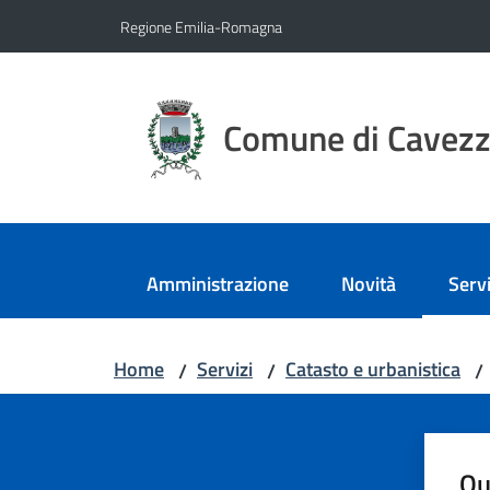
Vai al contenuto
Vai alla navigazione
Vai al footer
Regione Emilia-Romagna
Comune di Cavez
Amministrazione
Novità
Servi
Menu
Home
Servizi
Catasto e urbanistica
/
/
/
Qu