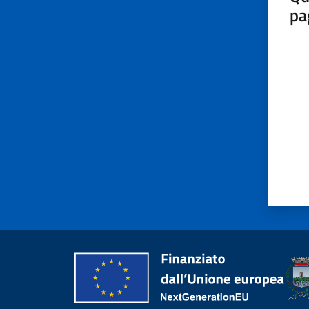
pa
Valut