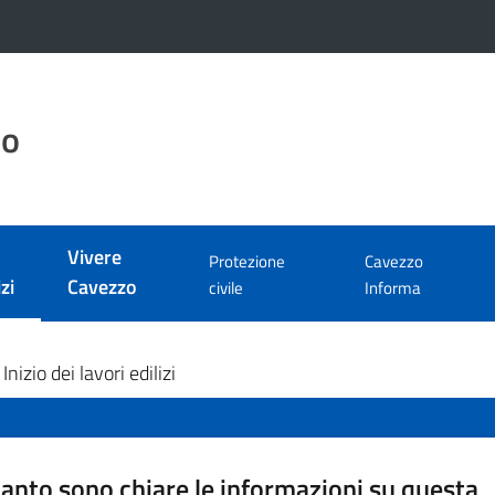
zo
Vivere
Protezione
Cavezzo
zi
Cavezzo
civile
Informa
 selezionato
Inizio dei lavori edilizi
anto sono chiare le informazioni su questa