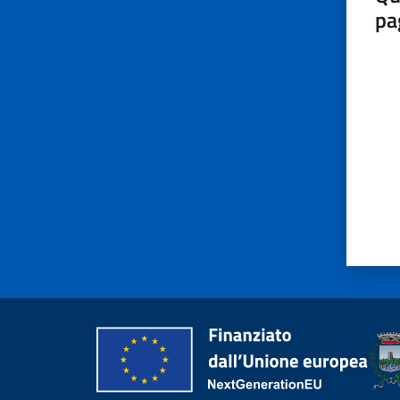
pa
Valut