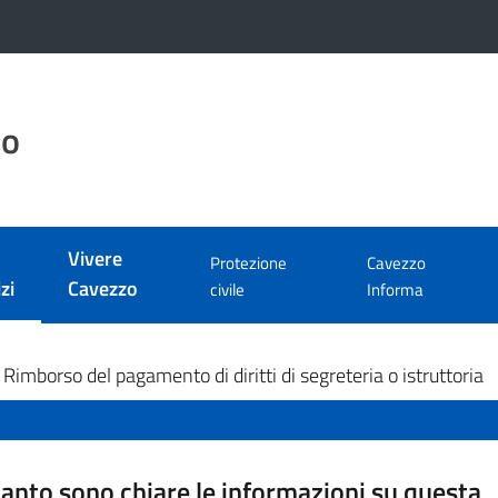
zo
Vivere
Protezione
Cavezzo
zi
Cavezzo
civile
Informa
 selezionato
Rimborso del pagamento di diritti di segreteria o istruttoria
anto sono chiare le informazioni su questa