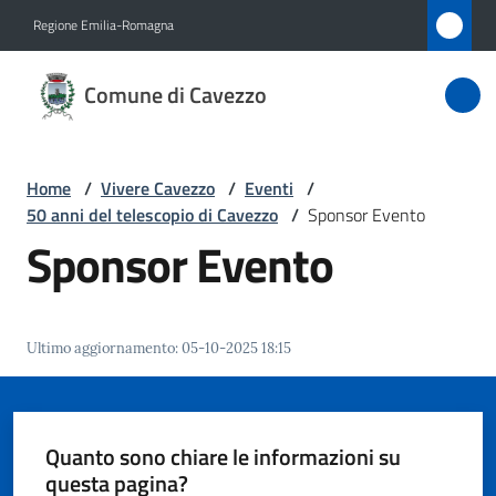
Vai al contenuto
Vai alla navigazione
Vai al footer
Regione Emilia-Romagna
Comune
Comune di Cavezzo
di
Cavezzo
Home
/
Vivere Cavezzo
/
Eventi
/
50 anni del telescopio di Cavezzo
/
Sponsor Evento
Amministrazione
Sponsor Evento
Novità
Ultimo aggiornamento
:
05-10-2025 18:15
Servizi
Vivere
Cavezzo
Quanto sono chiare le informazioni su
Menu selezionato
questa pagina?