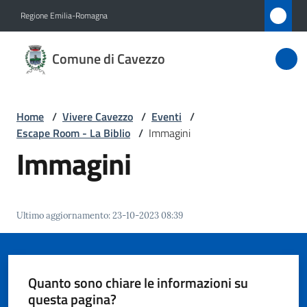
Vai al contenuto
Vai alla navigazione
Vai al footer
Regione Emilia-Romagna
Comune
Comune di Cavezzo
di
Cavezzo
Home
/
Vivere Cavezzo
/
Eventi
/
Escape Room - La Biblio
/
Immagini
Amministrazione
Immagini
Novità
Ultimo aggiornamento
:
23-10-2023 08:39
Servizi
Vivere
Cavezzo
Quanto sono chiare le informazioni su
Menu selezionato
questa pagina?