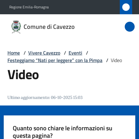
Vai al contenuto
Vai alla navigazione
Vai al footer
Regione Emilia-Romagna
Comune
Comune di Cavezzo
di
Cavezzo
Home
/
Vivere Cavezzo
/
Eventi
/
Festeggiamo “Nati per leggere” con la Pimpa
/
Video
Amministrazione
Video
Novità
Ultimo aggiornamento
:
06-10-2025 15:03
Servizi
Vivere
Cavezzo
Quanto sono chiare le informazioni su
Menu selezionato
questa pagina?