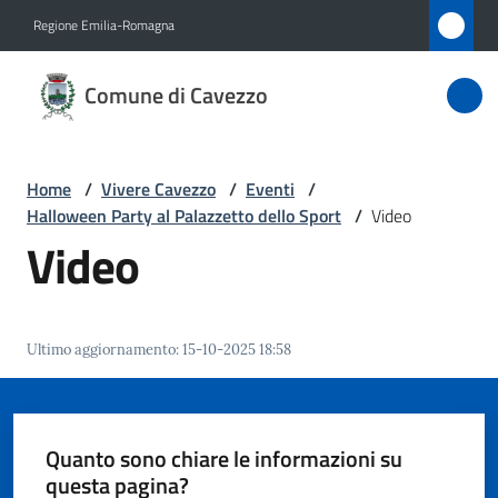
Vai al contenuto
Vai alla navigazione
Vai al footer
Regione Emilia-Romagna
Comune
Comune di Cavezzo
di
Cavezzo
Home
/
Vivere Cavezzo
/
Eventi
/
Halloween Party al Palazzetto dello Sport
/
Video
Amministrazione
Video
Novità
Ultimo aggiornamento
:
15-10-2025 18:58
Servizi
Vivere
Cavezzo
Quanto sono chiare le informazioni su
Menu selezionato
questa pagina?