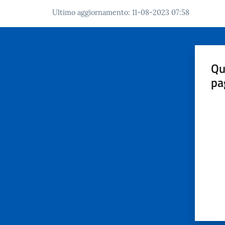
Ultimo aggiornamento
:
11-08-2023 07:58
Qu
pa
Valut