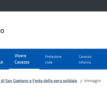
zo
Vivere
Protezione
Cavezzo
Menu selezionato
zi
Cavezzo
civile
Informa
 di San Gaetano e Festa della pera solidale
Immagini
/